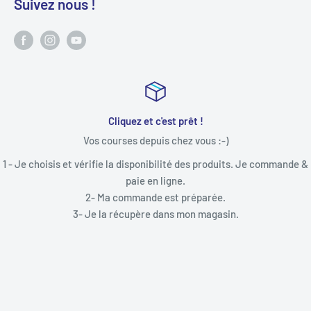
Suivez nous !
Toujours à votre écoute
"N'hésitez pas à nous appeler pour obtenir un conseil ou vous
accompagner dans votre prise de commande."
de &
Tel :09 53 18 03 61
Mardi/Mercredi/Vendredi
9h30-12h00/13h-30-18h30
Jeudi : 9h30-12h00
Samedi : 9h30-12h00/13h30-17h00
DECLIC INFORMATIQUE
2, Rue François Guivarch
29470 Plougastel - Daoulas