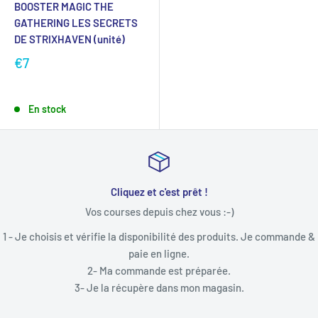
BOOSTER MAGIC THE
GATHERING LES SECRETS
DE STRIXHAVEN (unité)
€7
En stock
Cliquez et c'est prêt !
 courses depuis chez vous :-)
"N'hésitez pas à 
accompag
ifie la disponibilité des produits. Je commande &
paie en ligne.
 Ma commande est préparée.
 la récupère dans mon magasin.
Sam