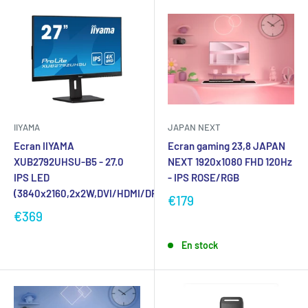
IIYAMA
JAPAN NEXT
Ecran IIYAMA
Ecran gaming 23,8 JAPAN
XUB2792UHSU-B5 - 27.0
NEXT 1920x1080 FHD 120Hz
IPS LED
- IPS ROSE/RGB
(3840x2160,2x2W,DVI/HDMI/DP)
€179
€369
En stock