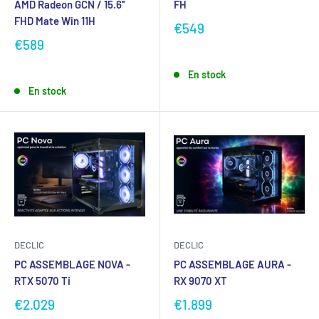
AMD Radeon GCN / 15.6''
FH
FHD Mate Win 11H
€549
€589
En stock
En stock
DECLIC
DECLIC
PC ASSEMBLAGE NOVA -
PC ASSEMBLAGE AURA -
RTX 5070 Ti
RX 9070 XT
€2.029
€1.899