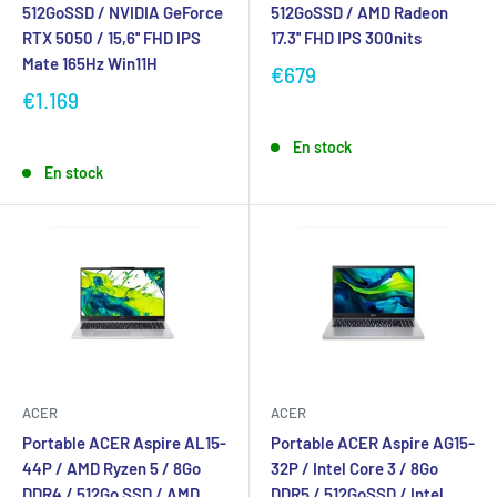
512GoSSD / NVIDIA GeForce
512GoSSD / AMD Radeon
RTX 5050 / 15,6'' FHD IPS
17.3'' FHD IPS 300nits
Mate 165Hz Win11H
€679
€1.169
En stock
En stock
ACER
ACER
Portable ACER Aspire AL15-
Portable ACER Aspire AG15-
44P / AMD Ryzen 5 / 8Go
32P / Intel Core 3 / 8Go
DDR4 / 512Go SSD / AMD
DDR5 / 512GoSSD / Intel