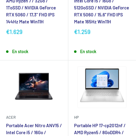
AMD Ryzen 7 / 32Go /
Intel Core i5 / 16Go /
1ToSSD / NVIDIA GeForce
512GoSSD / NVIDIA GeForce
RTX 5060 / 17,3" FHD IPS
RTX 5060 / 15,6'' FHD IPS
144Hz Mate Win11H
Mate 165Hz Win11H
€1.629
€1.259
En stock
En stock
ACER
HP
Portable Acer Nitro ANV15 /
Portable HP 17-cp2012nf /
Intel Core i5 / 16Go /
AMD Ryzen5 / 8GoDDR4 /