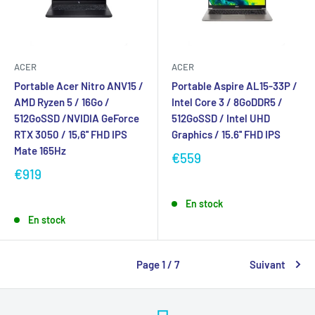
ACER
ACER
Portable Acer Nitro ANV15 /
Portable Aspire AL15-33P /
AMD Ryzen 5 / 16Go /
Intel Core 3 / 8GoDDR5 /
512GoSSD /NVIDIA GeForce
512GoSSD / Intel UHD
RTX 3050 / 15,6'' FHD IPS
Graphics / 15.6'' FHD IPS
Mate 165Hz
€559
€919
En stock
En stock
Page 1 / 7
Suivant