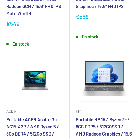
Radeon GCN / 15.6'' FHD IPS
Graphics / 15.6'' FHD IPS
Mate Win11H
€569
€549
En stock
En stock
ACER
HP
Portable ACER Aspire Go
Portable HP 15 / Ryzen 3- /
AG15-42P / AMD Ryzen 5 /
8GB DDR5 / 512GOSSD /
8Go DDR4 / 512Go SSD /
AMD Radeon Graphics / 15.6