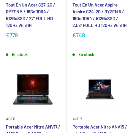
Tout En Un Acer C27-2G /
Tout En Un Acer Aspire
RYZEN 5 / 16GoDDR4 /
Aspire C24-2G / RYZEN 5 /
512GoSSD / 27'' FULL HD
16GoDDR4 / 512GoSSD /
120Hz Win11H
23,8'' FULL HD 120Hz Win11H
€779
€749
En stock
En stock
ACER
ACER
Portable Acer Nitro ANV17 /
Portable Acer Nitro ANV15 /