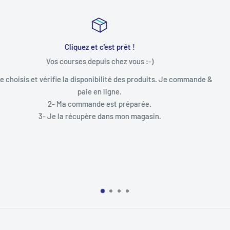
Toujours à votre écoute
"N'hésitez pas à nous appeler pour obtenir un conseil ou 
accompagner dans votre prise de commande."
mmande &
Tel :09 53 18 03 61
Mardi/Mercredi/Vendredi
9h30-12h00/13h-30-18h30
Jeudi : 9h30-12h00
Samedi : 9h30-12h00/13h30-17h00
DECLIC INFORMATIQUE
2, Rue François Guivarch
29470 Plougastel - Daoulas