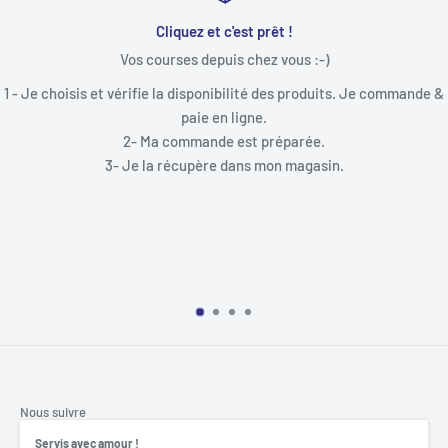
Toujours à votre écoute
)
"N'hésitez pas à nous appeler pour obtenir un 
accompagner dans votre prise de com
uits. Je commande &
Tel :09 53 18 03 61
Mardi/Mercredi/Vendredi
9h30-12h00/13h-30-18h30
in.
Jeudi : 9h30-12h00
Samedi : 9h30-12h00/13h30-17h
DECLIC INFORMATIQUE
2, Rue François Guivarch
29470 Plougastel - Daoulas
Nous suivre
Servis avec amour !