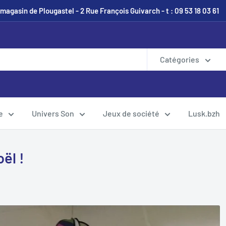
magasin de Plougastel - 2 Rue François Guivarch - t : 09 53 18 03 61
Catégories
e
Univers Son
Jeux de société
Lusk.bzh
ël !