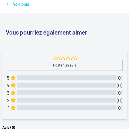
10.5-inch / 9.7-inch / 12.9-inch (2nd and 1st Generation); iPad
Voir plus
(6th and 5th Generation) / iPad mini 4 / mini 3 / mini 2 / mini /
iPad Air 2 / iPad Air; iPod nano (7th generation) / iPod touch
(5th and 6th generation)
Vous pourriez également aimer
Poster un avis
5
(0)
4
(0)
3
(0)
2
(0)
1
(0)
Tous Les Avis
Avis 
(0)