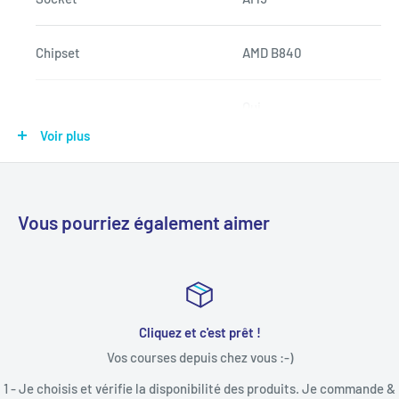
Chipset
AMD B840
Oui
•Supports RAID 0, RAID 1 a
Voir plus
RAID
•Supports RAID 0, RAID 1 a
* RAID 10 for M.2 NVMe sto
Vous pourriez également aimer
2x M.2 (Qty)
M.2_1 (From CPU) PCIe 4.0 
Stockage
M.2_2 (From Chipset) PCIe 
Cliquez et c'est prêt !
Vos courses depuis chez vous :-)
4x SATA 6Gb/s (Qty)
1 - Je choisis et vérifie la disponibilité des produits. Je commande &