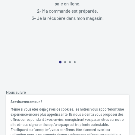
paie en ligne.
Non intégré
2- Ma commande est préparée.
1x HDMI
3- Je la récupère dans mon magasin.
Support HDMI 2.1, résolut
Contrôleur graphique
1x DisplayPort
Support DisplayPort 1.4, r
*Fonctionne uniquement av
AMD Socket AM5 for AMD Ry
Supports AMD Turbo Core 
Processeurs supportés
* Refer to www.msi.com for
Nous suivre
Ensure BIOS is up to date 
Servis avec amour !
Même si vous êtes déjà gavés de cookies, les nôtres vous apporteront une
expérience encore plus appétissante. Ils nous aident à vous proposer des
4 x DDR5 UDIMM, Max. 256G
offres correspondant à vos envies, enregistrent vos paramètres sur notre
Nous acceptons
site et nous signalent lorsqu'une page est trop lente ou instable.
Supports AMD EXPO
En cliquant sur "accepter", vous confirmez être d'accord avec leur
Dual-Channel mode
utilisation pour la sauvegarde de vos préférences et l'analyse statistique