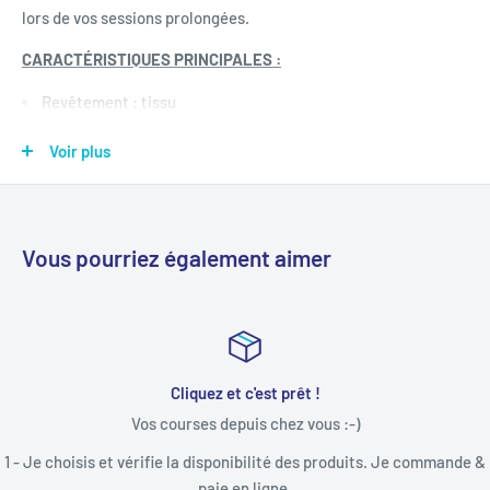
lors de vos sessions prolongées.
CARACTÉRISTIQUES PRINCIPALES :
Revêtement : tissu
Structure : métal
Voir plus
Mousse dense : 28 kg/m³
Accoudoirs : réglables
Vérin : classe 3
Vous pourriez également aimer
Coussins amovibles : coussin lombaire et appui-tête
Roues : 5
Poids maximum conseillé : 150 kg
Inclinaison : jusqu’à 135°
Cliquez et c'est prêt !
Vos courses depuis chez vous :-)
Poids net du fauteuil : 17.5 kg
1 - Je choisis et vérifie la disponibilité des produits. Je commande &
paie en ligne.