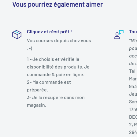
Vous pourriez également aimer
Ventilateur fourni
Non
Threads
32
Cliquez et c'est prêt !
Tou
Vos courses depuis chez vous
"N'
Cache
36 Mo
:-)
pou
acc
1 - Je choisis et vérifie la
Finesse de gravure
Intel7
de 
disponibilité des produits. Je
Tel 
commande & paie en ligne.
Mar
Architecture
Raptor Lake Ref
2- Ma commande est
9h3
préparée.
Jeu
Wattage
125 W (max 253 W
3- Je la récupère dans mon
Sam
magasin.
17h
Conditionnement
Boîte
DEC
2, 
294
Constructeur
Intel