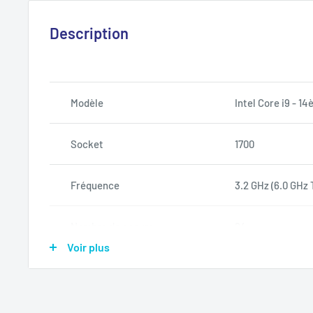
Description
Modèle
Intel Core i9 - 1
Socket
1700
Fréquence
3.2 GHz (6.0 GHz 
Nombre de coeurs
24
Voir plus
Oui
Contrôleur graphique
Intel UHD 770