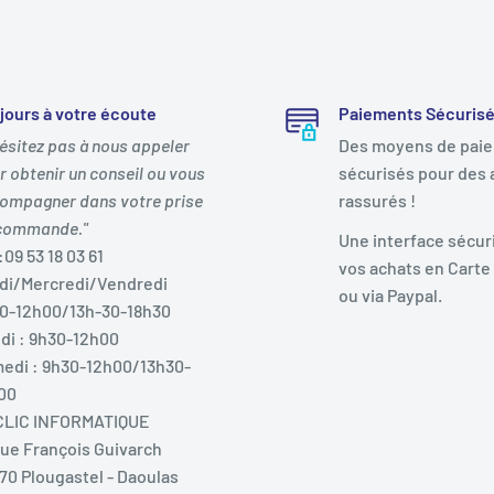
jours à votre écoute
Paiements Sécuris
hésitez pas à nous appeler
Des moyens de pai
r obtenir un conseil ou vous
sécurisés pour des 
ompagner dans votre prise
rassurés !
commande."
Une interface sécur
:09 53 18 03 61
vos achats en Carte
di/Mercredi/Vendredi
resh
ou via Paypal.
0-12h00/13h-30-18h30
di : 9h30-12h00
)
edi : 9h30-12h00/13h30-
00
LIC INFORMATIQUE
Rue François Guivarch
70 Plougastel - Daoulas