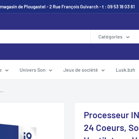
magasin de Plougastel - 2 Rue François Guivarch - t : 09 53 18 03 61
Catégories
e
Univers Son
Jeux de société
Lusk.bzh
..
Processeur IN
24 Coeurs, So