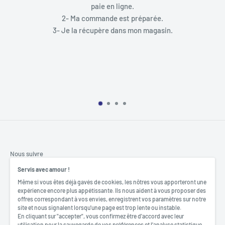
paie en ligne.
2- Ma commande est préparée.
Résolution max.
7680×4320
3- Je la récupère dans mon magasin.
Sortie VGA
Non
Sortie DVI
Non
Sortie HDMI
1 x HMDI 2.1
Display Port
3 x Display Port 1.4a
Nous suivre
Servis avec amour !
Divers
160 W
Même si vous êtes déjà gavés de cookies, les nôtres vous apporteront une
expérience encore plus appétissante. Ils nous aident à vous proposer des
offres correspondant à vos envies, enregistrent vos paramètres sur notre
Nous acceptons
Dimensions / Poids net
300 x 140 x 60 mm
site et nous signalent lorsqu'une page est trop lente ou instable.
En cliquant sur "accepter", vous confirmez être d'accord avec leur
utilisation pour la sauvegarde de vos préférences et l'analyse statistique