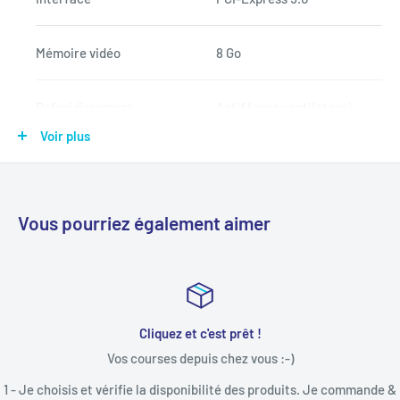
Mémoire vidéo
8 Go
Refroidissement
Actif (avec ventilateur)
Voir plus
Low Profile
Non
Fréquence GPU
2677 MHz (OC) / 2640 MHz
Vous pourriez également aimer
Fréquence mémoire
28 Gbps
Coeurs Cuda
4352
Cliquez et c'est prêt !
Vos courses depuis chez vous :-)
Interface mémoire
128 bits
1 - Je choisis et vérifie la disponibilité des produits. Je commande &