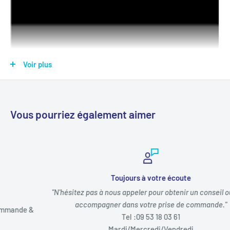
Voir plus
Vous pourriez également aimer
Transformez des formes énigmatiques en images complètes
grâce à un astucieux effet de reflet.
Dans le jeu
Miroir Magique
, les enfants observent leur carte à
Toujours à votre écoute
la recherche d’une moitié d’objet, placent le miroir pour
"N'hésitez pas à nous appeler pour obtenir un conseil ou vous
reconstituer l’image entière, puis essaient d’identifier ce qui
accompagner dans votre prise de commande."
&
apparaît : un lion majestueux, un palmier géant, ou encore une
Tel :09 53 18 03 61
ampoule rigolote.
Mardi/Mercredi/Vendredi