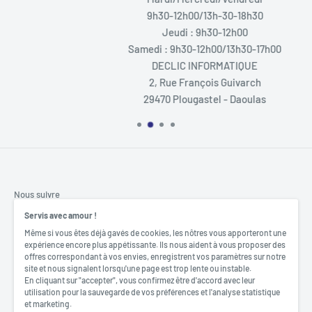
9h30-12h00/13h-30-18h30
Celui ou celle qui réussit à collecter 10 cartes objet en premier
Jeudi : 9h30-12h00
remporte la partie. Le jeu stimule la concentration, la
Samedi : 9h30-12h00/13h30-17h00
perception visuelle et la logique tout en offrant une ambiance
DECLIC INFORMATIQUE
2, Rue François Guivarch
joyeuse et magique.
29470 Plougastel - Daoulas
Nous suivre
Servis avec amour !
Même si vous êtes déjà gavés de cookies, les nôtres vous apporteront une
expérience encore plus appétissante. Ils nous aident à vous proposer des
offres correspondant à vos envies, enregistrent vos paramètres sur notre
Nous acceptons
site et nous signalent lorsqu'une page est trop lente ou instable.
En cliquant sur "accepter", vous confirmez être d'accord avec leur
utilisation pour la sauvegarde de vos préférences et l'analyse statistique
et marketing.