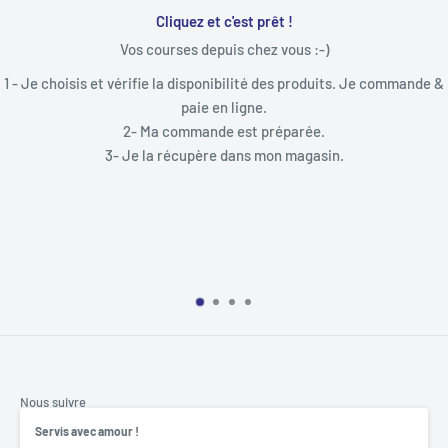
Toujours à votre écoute
"N'hésitez pas à nous appeler pour obtenir un conse
accompagner dans votre prise de command
. Je commande &
Tel :09 53 18 03 61
Mardi/Mercredi/Vendredi
9h30-12h00/13h-30-18h30
Jeudi : 9h30-12h00
Samedi : 9h30-12h00/13h30-17h00
DECLIC INFORMATIQUE
2, Rue François Guivarch
29470 Plougastel - Daoulas
Nous suivre
Servis avec amour !