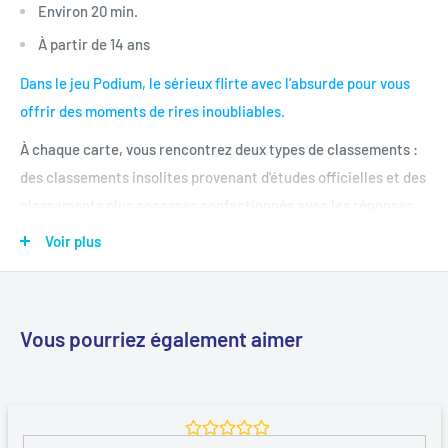
Environ 20 min.
À partir de 14 ans
Dans le jeu
Podium
, le sérieux flirte avec l’absurde pour vous
offrir des moments de rires inoubliables.
À chaque carte, vous rencontrez deux types de classements :
des classements insolites provenant d'études officielles et des
classements plus cocasses confectionnés avec les réponses
de 100 personnes à un sondage. Pour faire simple, vous pouvez
Voir plus
vous retrouver à essayer de deviner le TOP3 des « pays avec le
plus de roux » et, juste après, le TOP3 « des objets qui se
sucent ».
Vous pourriez également aimer
Dynamique et hilarant, tous les joueurs jouent en même
temps. Si vous n’avez pas les réponses, tentez quand même !
Sur un malentendu, ça peut passer. Des bonus viennent
rajouter du piment à la partie et vous aident à vous