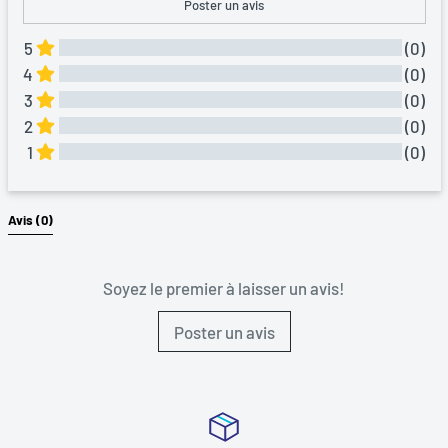
Poster un avis
départager.
5
(0)
À l'issue des 8 manches, place à l’addition. Qui sera le grand
4
(0)
champion des classements ?
3
(0)
2
(0)
1
(0)
Tous Les Avis
Avis 
(0)
Soyez le premier à laisser un avis!
Poster un avis