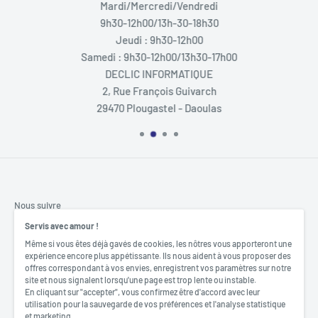
de partie particulièrement savoureuses, avec des
Mardi/Mercredi/Vendredi
retournements de situation constants jusqu'à la dernière
9h30-12h00/13h-30-18h30
Jeudi : 9h30-12h00
seconde. Le jeu fonctionne aussi bien en duel qu’en groupe,
Samedi : 9h30-12h00/13h30-17h00
et propose même plusieurs variantes pour renouveler vos
DECLIC INFORMATIQUE
parties, comme le mode
Expert
, le mode
Élimination
, le
2, Rue François Guivarch
mode
Solo
ou encore le mode
Équilibre
.
29470 Plougastel - Daoulas
Kluster TRIO
s’impose comme un jeu familial et
profondément intergénérationnel. C'est un excellent jeu
d’ambiance et de dextérité, parfait pour tous ceux qui
aiment les jeux magnétiques aussi simples qu’addictifs.
Nous suivre
Servis avec amour !
Même si vous êtes déjà gavés de cookies, les nôtres vous apporteront une
expérience encore plus appétissante. Ils nous aident à vous proposer des
offres correspondant à vos envies, enregistrent vos paramètres sur notre
Nous acceptons
site et nous signalent lorsqu'une page est trop lente ou instable.
En cliquant sur "accepter", vous confirmez être d'accord avec leur
utilisation pour la sauvegarde de vos préférences et l'analyse statistique
et marketing.