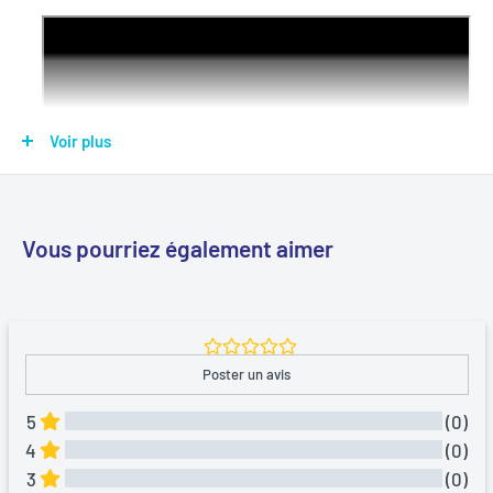
Voir plus
Vous pourriez également aimer
Poster un avis
Les aimants frémissent, se rapprochent, hésitent… puis
s’attirent dans un chaos soudain. Autour de la corde, chacun
5
(0)
retient son souffle avant de tenter sa chance...
4
(0)
3
(0)
Le jeu
Kluster TRIO
revisite le célèbre jeu d’aimants avec