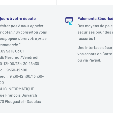
jours à votre écoute
Paiements Sécuris
hésitez pas à nous appeler
Des moyens de pai
r obtenir un conseil ou vous
sécurisés pour des 
ompagner dans votre prise
rassurés !
commande."
Une interface sécur
:09 53 18 03 61
vos achats en Carte
di/Mercredi/Vendredi
ou via Paypal.
0-12h00/13h-30-18h30
di : 9h30-12h00
edi : 9h30-12h00/13h30-
00
LIC INFORMATIQUE
Rue François Guivarch
70 Plougastel - Daoulas