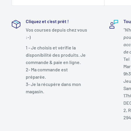
Cliquez et c'est prêt !
Tou
Vos courses depuis chez vous
"N'
:-)
pou
acc
1 - Je choisis et vérifie la
de 
disponibilité des produits. Je
Tel 
commande & paie en ligne.
Mar
2- Ma commande est
9h3
préparée.
Jeu
3- Je la récupère dans mon
Sam
magasin.
17h
DEC
2, 
294