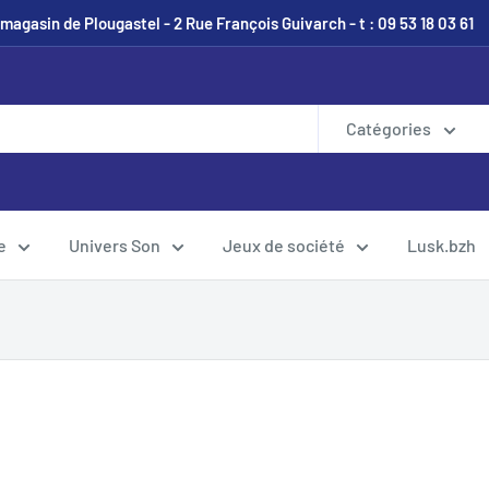
magasin de Plougastel - 2 Rue François Guivarch - t : 09 53 18 03 61
Catégories
e
Univers Son
Jeux de société
Lusk.bzh