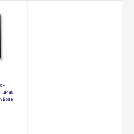
X -
 TDP 65
n Boîte