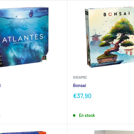
GIGAMIC
S
Bonsai
€37,90
k
En stock