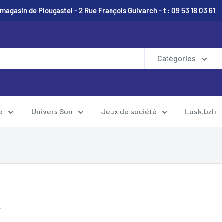
magasin de Plougastel - 2 Rue François Guivarch - t : 09 53 18 03 61
Catégories
e
Univers Son
Jeux de société
Lusk.bzh