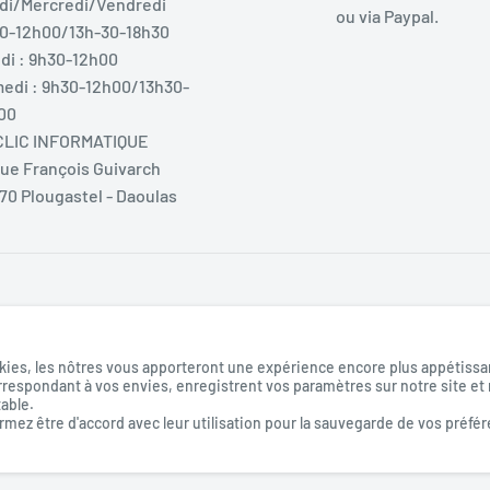
di/Mercredi/Vendredi
ou via Paypal.
0-12h00/13h-30-18h30
di : 9h30-12h00
edi : 9h30-12h00/13h30-
00
LIC INFORMATIQUE
Rue François Guivarch
70 Plougastel - Daoulas
ies, les nôtres vous apporteront une expérience encore plus appétissan
rrespondant à vos envies, enregistrent vos paramètres sur notre site et
Nous suivre
table.
irmez être d'accord avec leur utilisation pour la sauvegarde de vos préfér