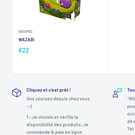
GIGAMIC
WAZABI
€22
Cliquez et c'est prêt !
Tou
Vos courses depuis chez vous
"N'
:-)
pou
acc
1 - Je choisis et vérifie la
de 
disponibilité des produits. Je
Tel 
commande & paie en ligne.